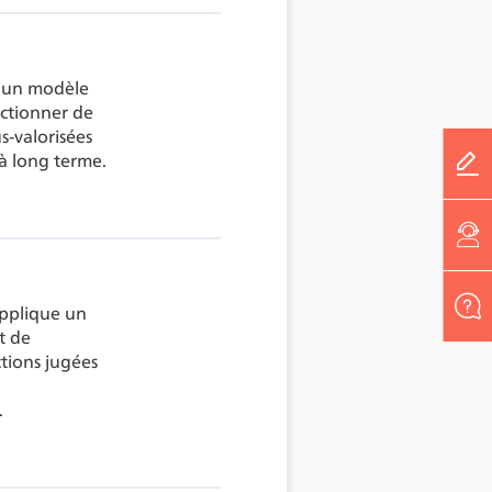
e un modèle
ectionner de
s-valorisées
 à long terme.
applique un
t de
tions jugées
.