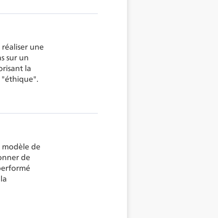
 réaliser une
ns sur un
risant la
 "éthique".
 modèle de
ionner de
performé
la