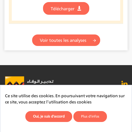
Télécharger
Voir toutes les analyses
Ce site utilise des cookies. En poursuivant votre navigation sur
FAQ
Lexique
Contact
Mentions légales
ce site, vous acceptez l’utilisation des cookies
Site du Groupe
Plan du site
Déontologie
Oui, je suis d'accord
Plus d'infos