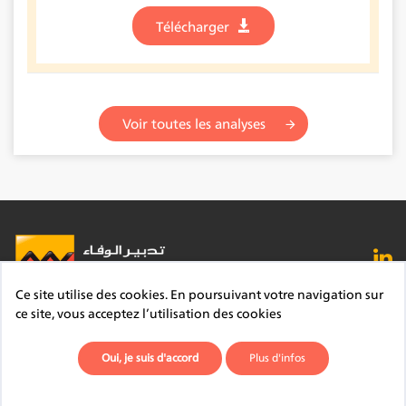
Télécharger
Voir toutes les analyses
Ce site utilise des cookies. En poursuivant votre navigation sur
FAQ
Lexique
Contact
Mentions légales
ce site, vous acceptez l’utilisation des cookies
Site du Groupe
Plan du site
Déontologie
Oui, je suis d'accord
Plus d'infos