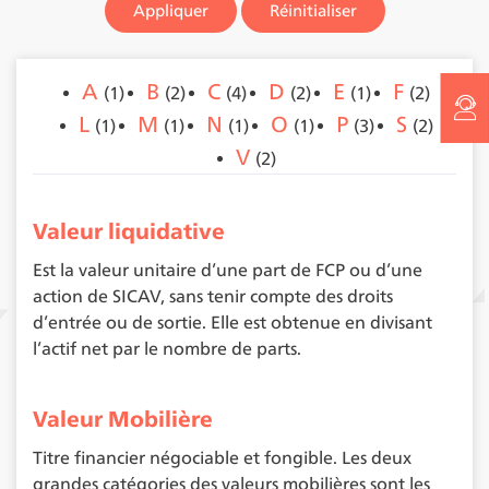
Appliquer
A
B
C
D
E
F
(1)
(2)
(4)
(2)
(1)
(2)
L
M
N
O
P
S
(1)
(1)
(1)
(1)
(3)
(2)
V
(2)
Valeur liquidative
Est la valeur unitaire d’une part de FCP ou d’une
action de SICAV, sans tenir compte des droits
d’entrée ou de sortie. Elle est obtenue en divisant
l’actif net par le nombre de parts.
Valeur Mobilière
Titre financier négociable et fongible. Les deux
grandes catégories des valeurs mobilières sont les