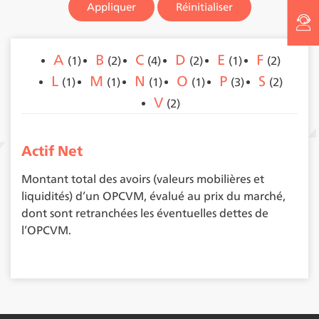
Appliquer
A
B
C
D
E
F
(1)
(2)
(4)
(2)
(1)
(2)
L
M
N
O
P
S
(1)
(1)
(1)
(1)
(3)
(2)
V
(2)
Actif Net
Montant total des avoirs (valeurs mobilières et
liquidités) d’un OPCVM, évalué au prix du marché,
dont sont retranchées les éventuelles dettes de
l’OPCVM.