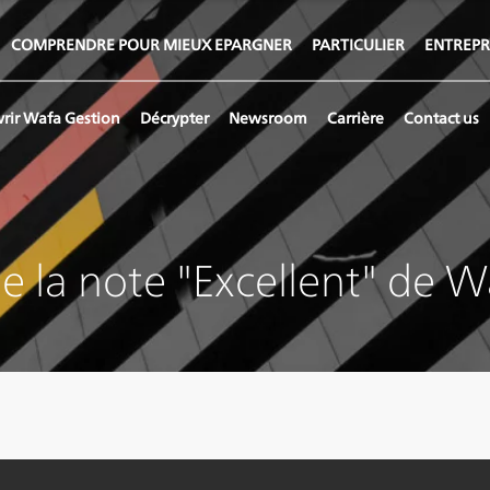
COMPRENDRE POUR MIEUX EPARGNER
PARTICULIER
ENTREPR
rir Wafa Gestion
Décrypter
Newsroom
Carrière
Contact us
me la note "Excellent" de 