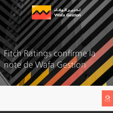
Aller
au
contenu
principal
Fitch Ratings confirme la
note de Wafa Gestion