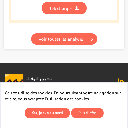
Télécharger
Voir toutes les analyses
Ce site utilise des cookies. En poursuivant votre navigation sur
FAQ
Lexique
Contact
Mentions légales
ce site, vous acceptez l’utilisation des cookies
Site du Groupe
Plan du site
Déontologie
Oui, je suis d'accord
Plus d'infos