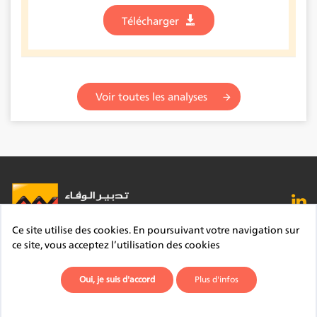
Télécharger
Voir toutes les analyses
Ce site utilise des cookies. En poursuivant votre navigation sur
FAQ
Lexique
Contact
Mentions légales
ce site, vous acceptez l’utilisation des cookies
Site du Groupe
Plan du site
Déontologie
Oui, je suis d'accord
Plus d'infos