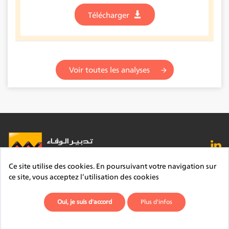
Télécharger
Voir toutes les analyses
Ce site utilise des cookies. En poursuivant votre navigation sur
FAQ
Lexique
Contact
Mentions légales
ce site, vous acceptez l’utilisation des cookies
Site du Groupe
Plan du site
Déontologie
Oui, je suis d'accord
Plus d'infos