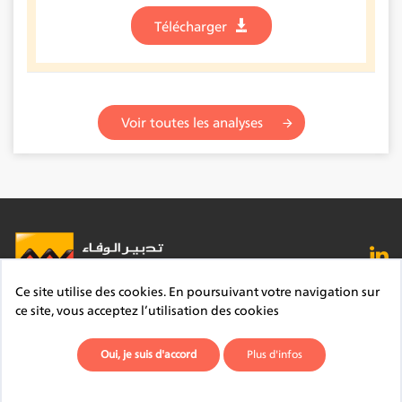
Télécharger
Voir toutes les analyses
Ce site utilise des cookies. En poursuivant votre navigation sur
FAQ
Lexique
Contact
Mentions légales
ce site, vous acceptez l’utilisation des cookies
Site du Groupe
Plan du site
Déontologie
Oui, je suis d'accord
Plus d'infos