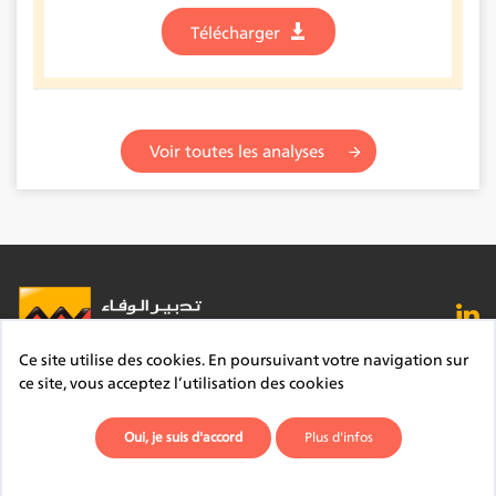
Télécharger
Voir toutes les analyses
Ce site utilise des cookies. En poursuivant votre navigation sur
FAQ
Lexique
Contact
Mentions légales
ce site, vous acceptez l’utilisation des cookies
Site du Groupe
Plan du site
Déontologie
Oui, je suis d'accord
Plus d'infos