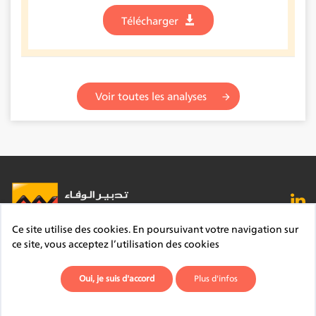
Télécharger
Voir toutes les analyses
Ce site utilise des cookies. En poursuivant votre navigation sur
FAQ
Lexique
Contact
Mentions légales
ce site, vous acceptez l’utilisation des cookies
Site du Groupe
Plan du site
Déontologie
Oui, je suis d'accord
Plus d'infos