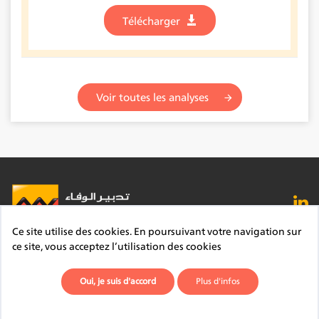
Télécharger
Voir toutes les analyses
Ce site utilise des cookies. En poursuivant votre navigation sur
FAQ
Lexique
Contact
Mentions légales
ce site, vous acceptez l’utilisation des cookies
Site du Groupe
Plan du site
Déontologie
Oui, je suis d'accord
Plus d'infos