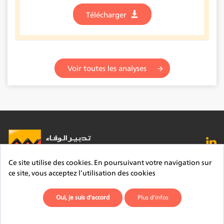
Télécharger
Voir toutes les analyses
Ce site utilise des cookies. En poursuivant votre navigation sur
FAQ
Lexique
Contact
Mentions légales
ce site, vous acceptez l’utilisation des cookies
Site du Groupe
Plan du site
Déontologie
Oui, je suis d'accord
Plus d'infos