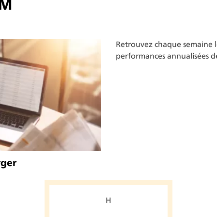
VM
Retrouvez chaque semaine les
performances annualisées 
rger
H