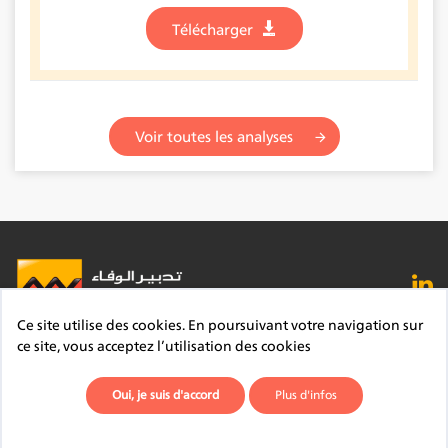
Télécharger
Voir toutes les analyses
Ce site utilise des cookies. En poursuivant votre navigation sur
FAQ
Lexique
Contact
Mentions légales
ce site, vous acceptez l’utilisation des cookies
Site du Groupe
Plan du site
Déontologie
Oui, je suis d'accord
Plus d'infos