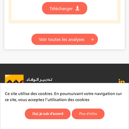
Télécharger
Voir toutes les analyses
Ce site utilise des cookies. En poursuivant votre navigation sur
FAQ
Lexique
Contact
Mentions légales
ce site, vous acceptez l’utilisation des cookies
Site du Groupe
Plan du site
Déontologie
Oui, je suis d'accord
Plus d'infos