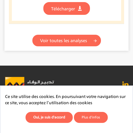
Télécharger
Voir toutes les analyses
Ce site utilise des cookies. En poursuivant votre navigation sur
FAQ
Lexique
Contact
Mentions légales
ce site, vous acceptez l’utilisation des cookies
Site du Groupe
Plan du site
Déontologie
Oui, je suis d'accord
Plus d'infos