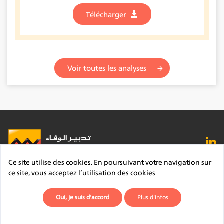
Télécharger
Voir toutes les analyses
Ce site utilise des cookies. En poursuivant votre navigation sur
FAQ
Lexique
Contact
Mentions légales
ce site, vous acceptez l’utilisation des cookies
Site du Groupe
Plan du site
Déontologie
Oui, je suis d'accord
Plus d'infos