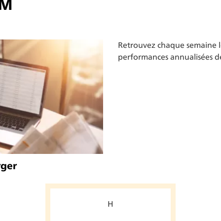
VM
Retrouvez chaque semaine les
performances annualisées 
rger
H