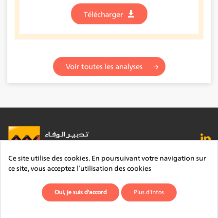
Télécharger
Voir toutes les analyses
Ce site utilise des cookies. En poursuivant votre navigation sur
FAQ
Lexique
Contact
Mentions légales
ce site, vous acceptez l’utilisation des cookies
Site du Groupe
Plan du site
Déontologie
Oui, je suis d'accord
Plus d'infos