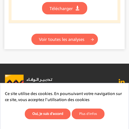
Télécharger
Voir toutes les analyses
Ce site utilise des cookies. En poursuivant votre navigation sur
FAQ
Lexique
Contact
Mentions légales
ce site, vous acceptez l’utilisation des cookies
Site du Groupe
Plan du site
Déontologie
Oui, je suis d'accord
Plus d'infos