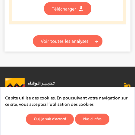
Télécharger
Voir toutes les analyses
Ce site utilise des cookies. En poursuivant votre navigation sur
FAQ
Lexique
Contact
Mentions légales
ce site, vous acceptez l’utilisation des cookies
Site du Groupe
Plan du site
Déontologie
Oui, je suis d'accord
Plus d'infos