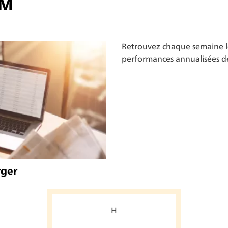
VM
Retrouvez chaque semaine les
performances annualisées 
rger
H