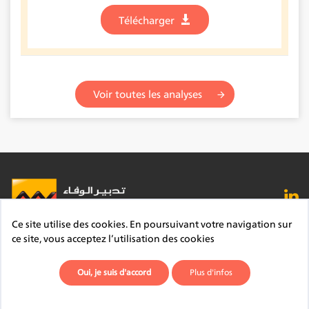
Télécharger
Voir toutes les analyses
Ce site utilise des cookies. En poursuivant votre navigation sur
FAQ
Lexique
Contact
Mentions légales
ce site, vous acceptez l’utilisation des cookies
Site du Groupe
Plan du site
Déontologie
Oui, je suis d'accord
Plus d'infos