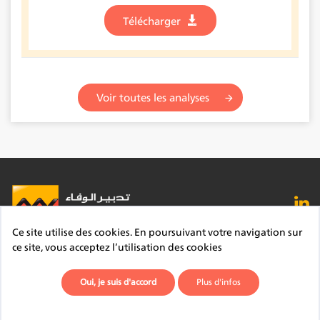
Télécharger
Voir toutes les analyses
Ce site utilise des cookies. En poursuivant votre navigation sur
FAQ
Lexique
Contact
Mentions légales
ce site, vous acceptez l’utilisation des cookies
Site du Groupe
Plan du site
Déontologie
Oui, je suis d'accord
Plus d'infos