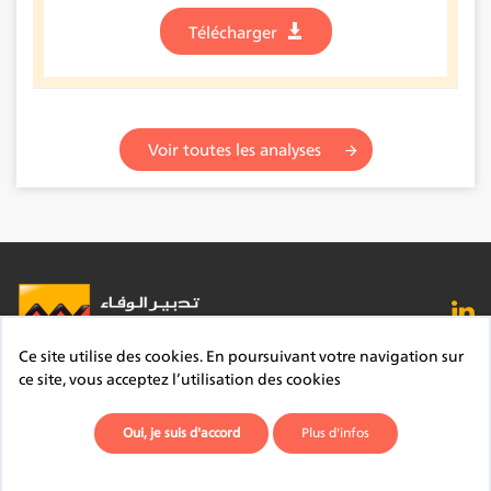
Télécharger
Voir toutes les analyses
Ce site utilise des cookies. En poursuivant votre navigation sur
FAQ
Lexique
Contact
Mentions légales
ce site, vous acceptez l’utilisation des cookies
Site du Groupe
Plan du site
Déontologie
Oui, je suis d'accord
Plus d'infos