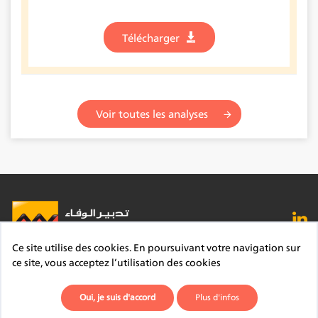
Télécharger
Voir toutes les analyses
Ce site utilise des cookies. En poursuivant votre navigation sur
FAQ
Lexique
Contact
Mentions légales
ce site, vous acceptez l’utilisation des cookies
Site du Groupe
Plan du site
Déontologie
Oui, je suis d'accord
Plus d'infos